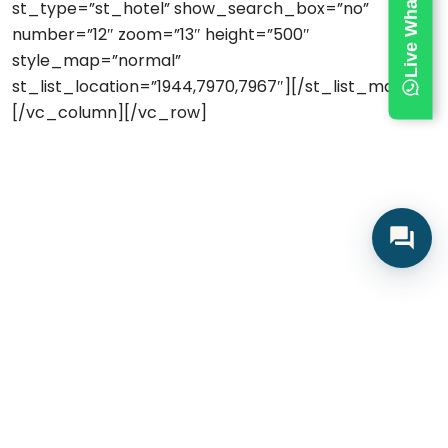
st_type=”st_hotel” show_search_box=”no”
number=”12″ zoom=”13″ height=”500″
style_map=”normal”
st_list_location=”1944,7970,7967″][/st_list_map]
[/vc_column][/vc_row]